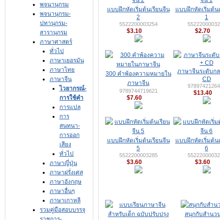
พจนานุกรม
แบบฝึกหัดเริ่มต้นเรียนจีน
แบบฝึกหัดเริ่มต้น
พจนานุกรม-
2
1
ปทานุกรม-
5522200003254
55222000032
$3.10
$2.70
สารานุกรม
ภาษาศาสตร์
ทั่วไป
ภาษาเยอรมัน
ภาษาไทย
ภาษาจีนระดับกล
300 คำพ้องความหมายใน
ภาษาจีน
CD
ภาษาจีน
97897421264
ไวยากรณ์-
9789744719621
$13.40
การใช้คำ
$7.60
การแปล
การ
สนทนา-
การออก
แบบฝึกหัดเริ่มต้นเรียนจีน
แบบฝึกหัดเริ่มต้น
เสียง
5
6
ทั่วไป
5522200003285
55222000032
$3.60
$3.60
ภาษาญี่ปุ่น
ภาษาฝรั่งเศส
ภาษาอังกฤษ
ภาษาอื่นๆ
ภาษาเกาหลี
รวมคู่มือสอบบรรจุ
สนุกกับสำนวน
ราชการ-