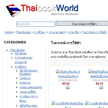
Search:
Home
>
Thai Books
>
การศึกษา
>
ภาษาศาสตร์
>
ภาษาจีน
>
ไวยากรณ์-การใช้คำ
CATEGORIES
ไวยากรณ์-การใช้คำ
Thai Books
จำหน่าย ขาย Thai Book หนังสือภาษาไทย เกี
AR-Book
สามารถสั่งซื้อและจัดส่งทั่วโลก ราคายุติธรรม
การเกษตรและ
ธรรมชาติ
การศึกษา
SE-ED-Enjoy-
Reading
เริ่มต้นเรียนจีน 4
ศัพท์จีนดิ้นไม่
กฎหมาย
9786160800216
97861678182
กฏหมาย
$5.50
$9.70
กฏหมายครอบครัว
กฏหมายที่ดิน
การจัดการการ
ศึกษา
คู่มือเรียน-สอบ