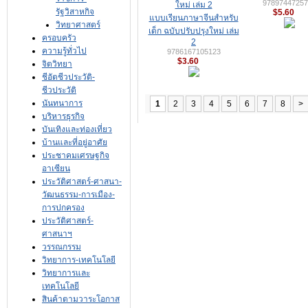
97897447257
รัฐวิสาหกิจ
$5.60
แบบเรียนภาษาจีนสำหรับ
วิทยาศาสตร์
เด็ก ฉบับปรับปรุงใหม่ เล่ม
ครอบครัว
2
ความรู้ทั่วไป
9786167105123
$3.60
จิตวิทยา
ชีอัตชีวประวัติ-
ชีวประวัติ
นันทนาการ
1
2
3
4
5
6
7
8
>
บริหารธุรกิจ
บันเทิงและท่องเที่ยว
บ้านและที่อยู่อาศัย
ประชาคมเศรษฐกิจ
อาเซียน
ประวัติศาสตร์-ศาสนา-
วัฒนธรรม-การเมือง-
การปกครอง
ประวัติศาสตร์-
ศาสนาฯ
วรรณกรรม
วิทยาการ-เทคโนโลยี
วิทยาการและ
เทคโนโลยี
สินค้าตามวาระโอกาส