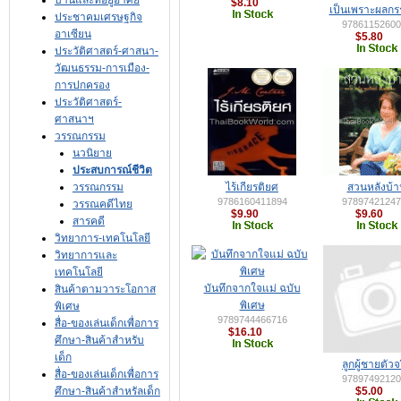
บ้านและที่อยู่อาศัย
$8.10
เป็นเพราะผลก
ประชาคมเศรษฐกิจ
97861152600
อาเซียน
$5.80
ประวัติศาสตร์-ศาสนา-
วัฒนธรรม-การเมือง-
การปกครอง
ประวัติศาสตร์-
ศาสนาฯ
วรรณกรรม
นวนิยาย
ประสบการณ์ชีวิต
วรรณกรรม
ไร้เกียรติยศ
สวนหลังบ้า
9786160411894
97897421247
วรรณคดีไทย
$9.90
$9.60
สารคดี
วิทยาการ-เทคโนโลยี
วิทยาการและ
เทคโนโลยี
บันทึกจากใจแม่ ฉบับ
สินค้าตามวาระโอกาส
พิเศษ
พิเศษ
9789744466716
สื่อ-ของเล่นเด็กเพื่อการ
$16.10
ศึกษา-สินค้าสำหรับ
เด็ก
ลูกผู้ชายตัวจ
สื่อ-ของเล่นเด็กเพื่อการ
97897492120
ศึกษา-สินค้าสำหรัลเด็ก
$5.00