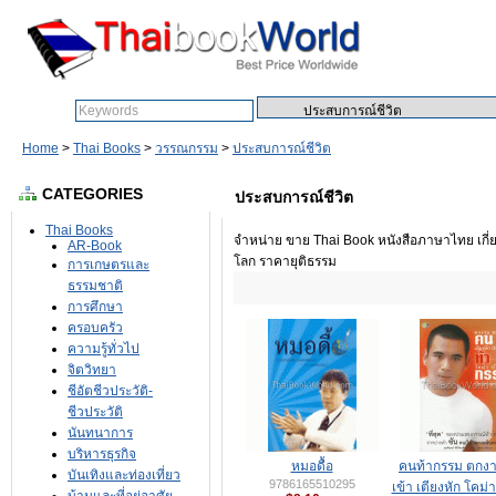
Search:
Home
>
Thai Books
>
วรรณกรรม
>
ประสบการณ์ชีวิต
CATEGORIES
ประสบการณ์ชีวิต
Thai Books
จำหน่าย ขาย Thai Book หนังสือภาษาไทย เกี่ย
AR-Book
โลก ราคายุติธรรม
การเกษตรและ
ธรรมชาติ
การศึกษา
ครอบครัว
ความรู้ทั่วไป
จิตวิทยา
ชีอัตชีวประวัติ-
ชีวประวัติ
นันทนาการ
บริหารธุรกิจ
หมอดื้อ
คนท้ากรรม ตกง
บันเทิงและท่องเที่ยว
9786165510295
เข้า เตียงหัก โคม่