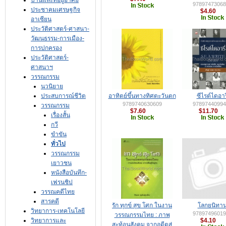
บ้านและที่อยู่อาศัย
97897473068
ประชาคมเศรษฐกิจ
$4.60
อาเซียน
ประวัติศาสตร์-ศาสนา-
วัฒนธรรม-การเมือง-
การปกครอง
ประวัติศาสตร์-
ศาสนาฯ
วรรณกรรม
นวนิยาย
ประสบการณ์ชีวิต
อาทิตย์ขึ้นทางทิศตะวันตก
ซีไรต์ไดอารี
9789740630609
97897440994
วรรณกรรม
$7.60
$11.70
เรื่องสั้น
กวี
ขำขัน
ทั่วไป
วรรณกรรม
เยาวชน
หนังสือบันทึก-
เฟรนชิป
วรรณคดีไทย
สารคดี
รัก ทุกข์ สุข โศก ในงาน
โลกยนิทา
วิทยาการ-เทคโนโลยี
97897496019
วรรณกรรมไทย : ภาพ
วิทยาการและ
$4.10
สะท้อนสังคม จากอดีตสู่