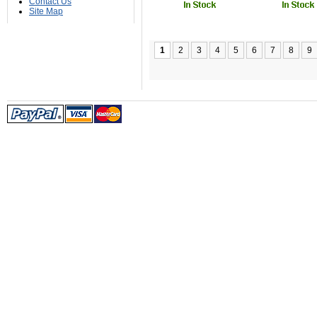
Contact Us
Site Map
1
2
3
4
5
6
7
8
9