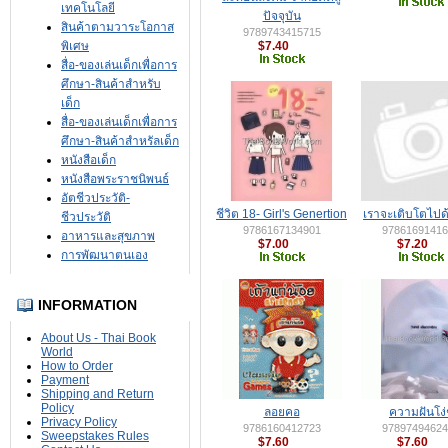
เทคโนโลยี
ปัจจุบัน
สินค้าตามวาระโอกาส
9789743415715
พิเศษ
$7.40
สื่อ-ของเล่นเด็กเพื่อการ
ศึกษา-สินค้าสำหรับ
เด็ก
สื่อ-ของเล่นเด็กเพื่อการ
ศึกษา-สินค้าสำหรัลเด็ก
หนังสือเด็ก
หนังสือพระราชนิพนธ์
อัตชีวประวัติ-
ชีวิต 18- Girl's Genertion
เราจะเติบโตไปด
ชีวประวัติ
9786167134901
97861691416
อาหารและสุขภาพ
$7.00
$7.20
การพัฒนาตนเอง
INFORMATION
About Us - Thai Book
World
How to Order
Payment
Shipping and Return
Policy
ลอยคอ
ความฝันโง่
Privacy Policy
9786160412723
97897494624
Sweepstakes Rules
$7.60
$7.60