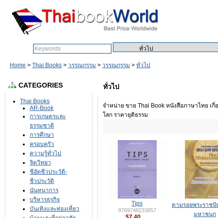
Search:
Home
>
Thai Books
>
วรรณกรรม
>
วรรณกรรม
>
ทั่วไป
CATEGORIES
ทั่วไป
Thai Books
จำหน่าย ขาย Thai Book หนังสือภาษาไทย เกี่ย
AR-Book
โลก ราคายุติธรรม
การเกษตรและ
ธรรมชาติ
การศึกษา
ครอบครัว
ความรู้ทั่วไป
จิตวิทยา
ชีอัตชีวประวัติ-
ชีวประวัติ
นันทนาการ
บริหารธุรกิจ
Tips
ตามรอยพระราชนิ
บันเทิงและท่องเที่ยว
9789748233857
มหาชนก
$7.40