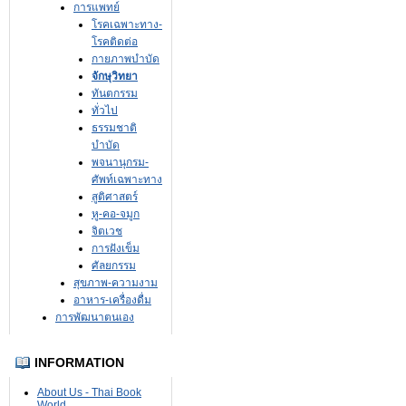
การแพทย์
โรคเฉพาะทาง-
โรคติดต่อ
กายภาพบำบัด
จักษุวิทยา
ทันตกรรม
ทั่วไป
ธรรมชาติ
บำบัด
พจนานุกรม-
ศัพท์เฉพาะทาง
สูติศาสตร์
หู-คอ-จมูก
จิตเวช
การฝังเข็ม
ศัลยกรรม
สุขภาพ-ความงาม
อาหาร-เครื่องดื่ม
การพัฒนาตนเอง
INFORMATION
About Us - Thai Book
World