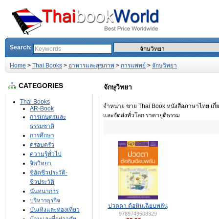
Search:
Home
>
Thai Books
>
อาหารและสุขภาพ
>
การแพทย์
>
จักษุวิทยา
CATEGORIES
จักษุวิทยา
Thai Books
จำหน่าย ขาย Thai Book หนังสือภาษาไทย เกี่ย
AR-Book
และจัดส่งทั่วโลก ราคายุติธรรม
การเกษตรและ
ธรรมชาติ
การศึกษา
ครอบครัว
ความรู้ทั่วไป
จิตวิทยา
ชีอัตชีวประวัติ-
ชีวประวัติ
นันทนาการ
บริหารธุรกิจ
ปวดตา ต้อหินเฉียบพลัน
บันเทิงและท่องเที่ยว
9789749508329