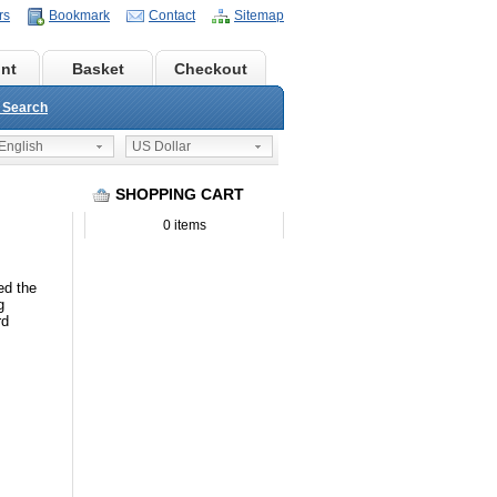
rs
Bookmark
Contact
Sitemap
nt
Basket
Checkout
 Search
nglish
US Dollar
SHOPPING CART
0 items
ed the
g
rd