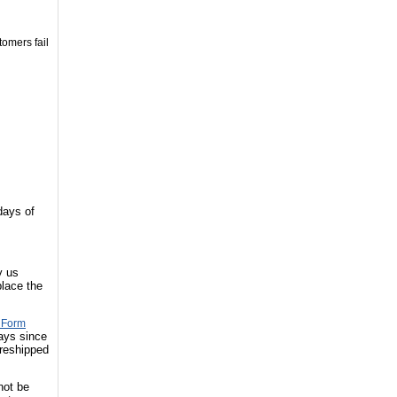
tomers fail
 days of
y us
lace the
 Form
days since
 reshipped
not be