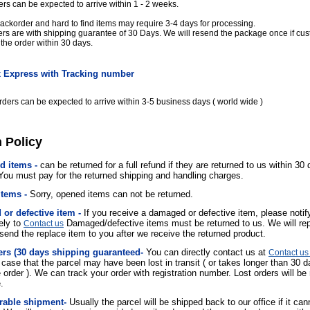
ers can be expected to arrive within 1 - 2 weeks.
ackorder and hard to find items may require 3-4 days for processing.
ders are with shipping guarantee of 30 Days. We will resend the package once if cus
 the order within 30 days.
 Express with Tracking number
ders can be expected to arrive within 3-5 business days ( world wide )
 Policy
d items -
can be returned for a full refund if they are returned to us within 30
 You must pay for the returned shipping and handling charges.
items -
Sorry, opened items can not be returned.
or defective item -
If you receive a damaged or defective item, please notif
ely to
Damaged/defective items must be returned to us. We will rep
Contact us
send the replace item to you after we receive the returned product.
ers (30 days shipping guaranteed
-
You can directly contact us at
Contact us
n case that the parcel may have been lost in transit ( or takes longer than 30 
 order ). We can track your order with registration number. Lost orders will be
.
rable shipment
-
Usually the parcel will be shipped back to our office if it can