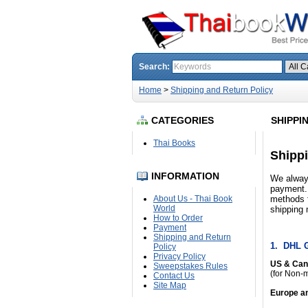
Search:
Home
>
Shipping and Return Policy
CATEGORIES
SHIPPI
Thai Books
Shippi
INFORMATION
We always
payment. 
methods f
About Us - Thai Book
World
shipping 
How to Order
Payment
Shipping and Return
1. DHL G
Policy
Privacy Policy
US & Ca
Sweepstakes Rules
(for Non-m
Contact Us
Site Map
Europe a