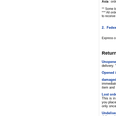
Asia
: ord
** Some b
*** All or
to receive
2. Fedex
Express or
Return
Unopene
delivery.
Opened 
damaged 
immediat
item and 
Lost ord
This is i
you place
only once
Undelive