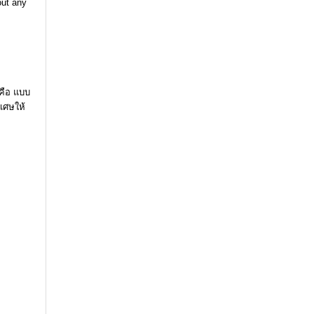
out any
 คือ แบบ
เศษให้