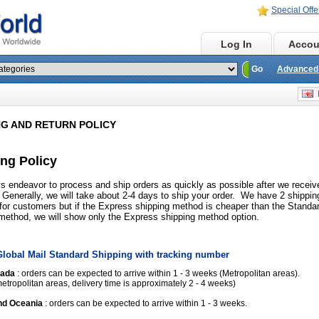
Special Offe
Home
Log In
Accou
Go
Advanced
E
NG AND RETURN POLICY
ng Policy
 endeavor to process and ship orders as quickly as possible after we receiv
Generally, we will take about 2-4 days to ship your order. We have 2 shippin
or customers but if the Express shipping method is cheaper than the Standa
method, we will show only the Express shipping method option.
lobal Mail Standard Shipping with tracking number
nada
: orders can be expected to arrive within 1 - 3 weeks (Metropolitan areas).
etropolitan areas, delivery time is approximately 2 - 4 weeks)
nd Oceania
: orders can be expected to arrive within 1 - 3 weeks.