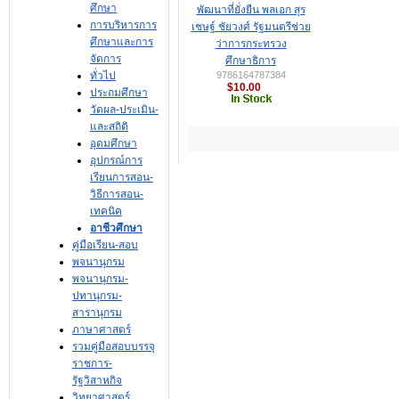
ศึกษา
พัฒนาที่ยั่งยืน พลเอก สุร
การบริหารการ
เชษฐ์ ชัยวงศ์ รัฐมนตรีช่วย
ศึกษาและการ
ว่าการกระทรวง
จัดการ
ศึกษาธิการ
ทั่วไป
9786164787384
$10.00
ประถมศึกษา
วัดผล-ประเมิน-
และสถิติ
อุดมศึกษา
อุปกรณ์การ
เรียนการสอน-
วิธีการสอน-
เทคนิค
อาชีวศึกษา
คู่มือเรียน-สอบ
พจนานุกรม
พจนานุกรม-
ปทานุกรม-
สารานุกรม
ภาษาศาสตร์
รวมคู่มือสอบบรรจุ
ราชการ-
รัฐวิสาหกิจ
วิทยาศาสตร์