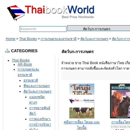
Search:
Home
>
Thai Books
>
การเกษตรและธรรมชาติ
>
สัตว์และการเกษตร
>
สัตว์บก-กา
CATEGORIES
สัตว์บก-การเกษตร
Thai Books
จำหน่าย ขาย Thai Book หนังสือภาษาไทย เกี่
AR-Book
การเกษตร สามารถสั่งซื้อและจัดส่งทั่วโลก ราค
การเกษตรและ
ธรรมชาติ
ธรรมชาติ
พืชและการเกษตร
สัตว์และการเกษตร
แมลงชนิด
ต่างๆ
การขยายพันธุ์
สัตว์
การดูแลรักษา-
คู่มือการเลี้ยง โคนม และ
การเลี้ยงโคข
การบำรุงรักษา
97897493678
โคเนื้อ