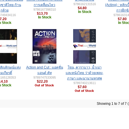
9786162131516
ัญชาติไทย-ก้าน
การเคลื่อนไหว
(Acting) : หลักเ
$4.80
9786167398310
กล้วย
การฝึกซ
$13.70
9749434116
978616314
7.20
$7.80
สัญลักษณ์แห่ง
Action and Cut : แอคชั่น
โขน, คาราบาว, น้ำเน่า
มเกียรติ์
แอนด์ คัท
และหนังไทย ว่าด้วยเพลง,
6165128353
9789747533095
ภาษา เเละนานามหรสพ
14.10
$22.20
9789740213611
$7.60
Showing 1 to 7 of 7 