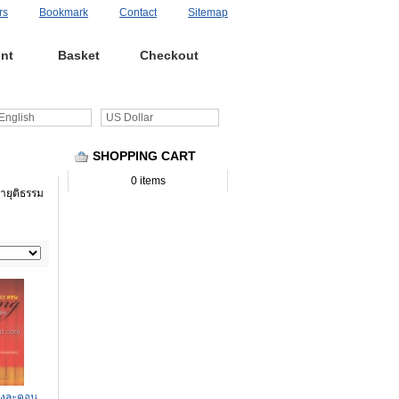
rs
Bookmark
Contact
Sitemap
nt
Basket
Checkout
 Search
nglish
US Dollar
SHOPPING CART
0 items
ายุติธรรม
ดงละคอน