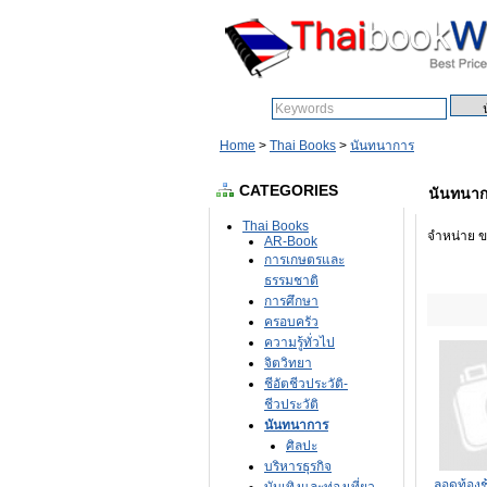
Search:
Home
>
Thai Books
>
นันทนาการ
CATEGORIES
นันทนา
Thai Books
จำหน่าย ข
AR-Book
การเกษตรและ
ธรรมชาติ
การศึกษา
ครอบครัว
ความรู้ทั่วไป
จิตวิทยา
ชีอัตชีวประวัติ-
ชีวประวัติ
นันทนาการ
ศิลปะ
บริหารธุรกิจ
ลอดท้องช