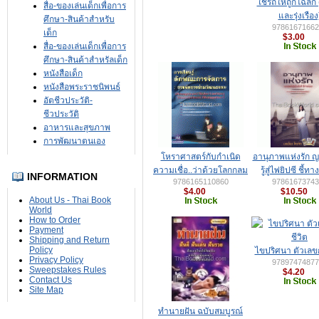
ใช้รถให้ถูกโฉลก 
สื่อ-ของเล่นเด็กเพื่อการ
และรุ่งเรือง
ศึกษา-สินค้าสำหรับ
97861671662
เด็ก
$3.00
สื่อ-ของเล่นเด็กเพื่อการ
ศึกษา-สินค้าสำหรัลเด็ก
หนังสือเด็ก
หนังสือพระราชนิพนธ์
อัตชีวประวัติ-
ชีวประวัติ
อาหารและสุขภาพ
การพัฒนาตนเอง
โหราศาสตร์กับกำเนิด
อานุภาพแห่งรัก ญ
ความเชื่อ..ว่าด้วยโลกกลม
รู้สู่ไพ่ยิปซี ชี้
INFORMATION
9786165110860
97861673743
$4.00
$10.50
About Us - Thai Book
World
How to Order
Payment
Shipping and Return
Policy
ไขปริศนา ตัวเลขก
Privacy Policy
97897474877
Sweepstakes Rules
$4.20
Contact Us
Site Map
ทำนายฝัน ฉบับสมบูรณ์