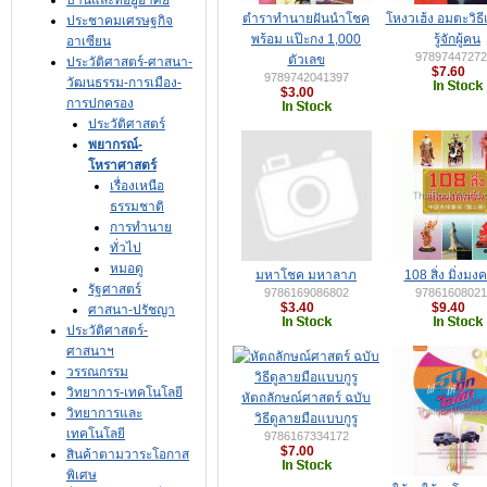
บ้านและที่อยู่อาศัย
ตำราทำนายฝันนำโชค
โหงวเฮ้ง อมตะวิธี
ประชาคมเศรษฐกิจ
พร้อม แป๊ะกง 1,000
รู้จักผู้คน
อาเซียน
97897447272
ตัวเลข
ประวัติศาสตร์-ศาสนา-
$7.60
9789742041397
วัฒนธรรม-การเมือง-
$3.00
การปกครอง
ประวัติศาสตร์
พยากรณ์-
โหราศาสตร์
เรื่องเหนือ
ธรรมชาติ
การทำนาย
ทั่วไป
หมอดู
มหาโชค มหาลาภ
108 สิ่ง มิ่งมง
รัฐศาสตร์
9786169086802
97861608021
$3.40
$9.40
ศาสนา-ปรัชญา
ประวัติศาสตร์-
ศาสนาฯ
วรรณกรรม
วิทยาการ-เทคโนโลยี
หัตถลักษณ์ศาสตร์ ฉบับ
วิทยาการและ
วิธีดูลายมือแบบกูรู
เทคโนโลยี
9786167334172
$7.00
สินค้าตามวาระโอกาส
พิเศษ