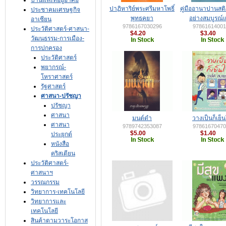
บ้านและที่อยู่อาศัย
ปาฏิหาริย์พระศรีมหาโพธิ์
คู่มืออานาปานสต
ประชาคมเศรษฐกิจ
พุทธคยา
อย่างสมบูรณ์
อาเซียน
9786167030296
97861614001
ประวัติศาสตร์-ศาสนา-
$4.20
$3.40
วัฒนธรรม-การเมือง-
การปกครอง
ประวัติศาสตร์
พยากรณ์-
โหราศาสตร์
รัฐศาสตร์
ศาสนา-ปรัชญา
ปรัชญา
ศาสนา
มนต์ดำ
วางเป็นก็เย็
ศาสนา
9789742353087
97861670470
$5.00
$1.40
ประยุกต์
หนังสือ
คริสเตียน
ประวัติศาสตร์-
ศาสนาฯ
วรรณกรรม
วิทยาการ-เทคโนโลยี
วิทยาการและ
เทคโนโลยี
สินค้าตามวาระโอกาส