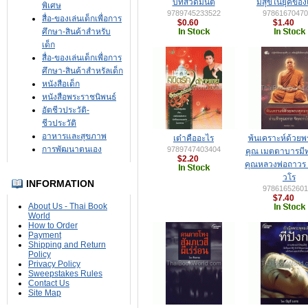
บทสวดมนต์
มีสุขในยุคขอ
พิเศษ
9789745233522
97861670470
สื่อ-ของเล่นเด็กเพื่อการ
$0.60
$1.40
ศึกษา-สินค้าสำหรับ
เด็ก
สื่อ-ของเล่นเด็กเพื่อการ
ศึกษา-สินค้าสำหรัลเด็ก
หนังสือเด็ก
หนังสือพระราชนิพนธ์
อัตชีวประวัติ-
ชีวประวัติ
อาหารและสุขภาพ
เต๋าคืออะไร
พ้นเคราะห์ด้วยพ
การพัฒนาตนเอง
9789747403404
คุณ เมตตาบารมีท
$2.20
คุณหลวงพ่อถาวร 
วโร
INFORMATION
97861652601
$7.40
About Us - Thai Book
World
How to Order
Payment
Shipping and Return
Policy
Privacy Policy
Sweepstakes Rules
Contact Us
Site Map