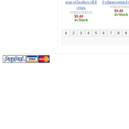
คนตายโหงสัมภเวสี ผี
กำเนิดพระพุทธเจ้า
97861670301
เร่ร่อน
$5.40
9786167030142
$5.40
1
2
3
4
5
6
7
8
9