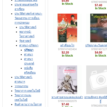
บ้านและที่อยู่อาศัย
$5.80
97897440996
ประชาคมเศรษฐกิจ
$7.40
อาเซียน
ประวัติศาสตร์-ศาสนา-
วัฒนธรรม-การเมือง-
การปกครอง
ประวัติศาสตร์
พยากรณ์-
โหราศาสตร์
รัฐศาสตร์
ศาสนา-ปรัชญา
เต๋าคืออะไร
ปรัชญาตะวันตกสม
9789747403404
97897497127
ปรัชญา
$2.20
$4.00
ศาสนา
ศาสนา
ประยุกต์
หนังสือ
คริสเตียน
ประวัติศาสตร์-
ศาสนาฯ
วรรณกรรม
วิทยาการ-เทคโนโลยี
วิทยาการและ
ทางสายตรงมงคลแห่งเต๋า
ธรรมสัญจร สู่มูลนิธ
เทคโนโลยี
9789742602079
จี้
สินค้าตามวาระโอกาส
$7.40
97861650700