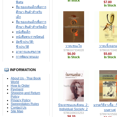
พิเศษ
$7.80
สื่อ-ของเล่นเด็กเพื่อการ
ศึกษา-สินค้าสำหรับ
เด็ก
สื่อ-ของเล่นเด็กเพื่อการ
ศึกษา-สินค้าสำหรัลเด็ก
หนังสือเด็ก
หนังสือพระราชนิพนธ์
อัตชีวประวัติ-
วาทะชนะใจ
วาทะจิ้งจอกเ
ชีวประวัติ
9786167334028
97861673340
อาหารและสุขภาพ
$6.00
$5.60
การพัฒนาตนเอง
INFORMATION
About Us - Thai Book
World
How to Order
Payment
Shipping and Return
Policy
Privacy Policy
Sweepstakes Rules
ปัจเจกชนและสังคม .2 :
มรรควิธีจางจื้อ : 
Contact Us
Individual Society .2
บนทางคู่
Site Map
9786169015253
97897422566
$8.20