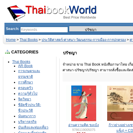
Search:
Home
>
Thai Books
>
ประวัติศาสตร์-ศาสนา-วัฒนธรรม-การเมือง-การปกครอง
>
ศ
CATEGORIES
ปรัชญา
Thai Books
จำหน่าย ขาย Thai Book หนังสือภาษาไทย เกี
AR-Book
ศาสนา-ปรัชญา/ปรัชญา สามารถสั่งซื้อและจัดส่
การเกษตรและ
ธรรมชาติ
การศึกษา
ครอบครัว
ความรู้ทั่วไป
จิตวิทยา
ชีอัตชีวประวัติ-
ชีวประวัติ
นันทนาการ
บริหารธุรกิจ
อ่านความคิด ขงเบ้ง
ก้าวย่างอย่างเซ
บันเทิงและท่องเที่ยว
9786119005075
แข็ง) + C