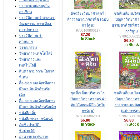
บ้านและที่อยู่อาศัย
ประชาคมเศรษฐกิจ
อาเซียน
อัจฉริยะวิทยาศาสตร์ :
ชุดสี่เหลี่ยมปริ
ประวัติศาสตร์-ศาสนา-
สำรวจอาณาจักรพืช (ฉบับ
ปัญหาวิทยาศาส
วัฒนธรรม-การเมือง-
การ์ตูน)
ธรรมชาติสุดพิศว
การปกครอง
9786160800117
การ์ตูน)
$7.20
ประวัติศาสตร์-
97861608021
$6.80
ศาสนาฯ
วรรณกรรม
วิทยาการ-เทคโนโลยี
วิทยาการและ
เทคโนโลยี
สินค้าตามวาระโอกาส
พิเศษ
สื่อ-ของเล่นเด็กเพื่อการ
ศึกษา-สินค้าสำหรับ
ชุดสี่เหลี่ยมปริศนา ไข
ชุดสี่เหลี่ยมปริ
เด็ก
ปัญหาวิทยาศาสตร์ 4 :
ปัญหาวิทยาศาส
สื่อ-ของเล่นเด็กเพื่อการ
สัตว์โลกสุดพิลึก (ฉบับ
ร่างกายมนุษย์สุด
ศึกษา-สินค้าสำหรัลเด็ก
การ์ตูน)
(ฉบับการ์ตู
หนังสือเด็ก
9786160802081
97861608020
หนังสือพระราชนิพนธ์
$6.80
$6.80
อัตชีวประวัติ-
ชีวประวัติ
อาหารและสุขภาพ