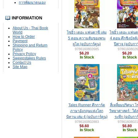
การพัฒนาตนเอง
INFORMATION
About Us - Thai Book
World
ไซอิ๋ว เดอะ แฟนตาซี เล่ม
ไซอิ๋ว เดอะ แฟนตา
How to Order
5 ตอน ความลับของพระ
4 ตอน ศึกชิงบัลลั
Payment
ยูไล (ฉบับการ์ตูน)
ปีศาจ (ฉบับการ
Shipping and Return
9786160802685
97861608026
Policy
$6.20
$6.20
Privacy Policy
Sweepstakes Rules
Contact Us
Site Map
Tales Runner ศึกการ์ด
สี่เหลี่ยมปริศนา 
ภาษาอังกฤษแห่งโลก
วิทยาศาสตร์ : ใต้
นิทาน เล่ม 4 (ฉบับการ์ตูน)
ระทึก (ฉบับการ
9786160802883
97861608021
$6.60
$6.80