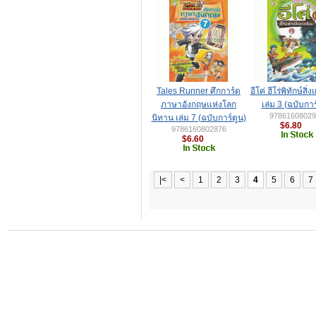
Tales Runner ศึกการ์ด
อีโค่ ฮีโร่พิทักษ์สิ
ภาษาอังกฤษแห่งโลก
เล่ม 3 (ฉบับการ
97861608029
นิทาน เล่ม 7 (ฉบับการ์ตูน)
$6.80
9786160802876
$6.60
|<
<
1
2
3
4
5
6
7