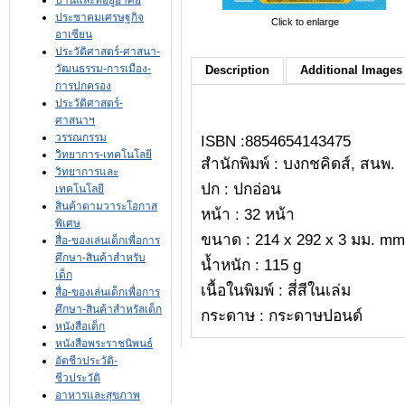
บ้านและที่อยู่อาศัย
ประชาคมเศรษฐกิจ
Click to enlarge
อาเซียน
ประวัติศาสตร์-ศาสนา-
วัฒนธรรม-การเมือง-
Description
Additional Images 
การปกครอง
ประวัติศาสตร์-
ศาสนาฯ
วรรณกรรม
ISBN :8854654143475
วิทยาการ-เทคโนโลยี
สำนักพิมพ์ : บงกชคิดส์, สนพ.
วิทยาการและ
ปก : ปกอ่อน
เทคโนโลยี
สินค้าตามวาระโอกาส
หน้า : 32 หน้า
พิเศษ
ขนาด : 214 x 292 x 3 มม. mm
สื่อ-ของเล่นเด็กเพื่อการ
ศึกษา-สินค้าสำหรับ
น้ำหนัก : 115 g
เด็ก
เนื้อในพิมพ์ : สี่สีในเล่ม
สื่อ-ของเล่นเด็กเพื่อการ
ศึกษา-สินค้าสำหรัลเด็ก
กระดาษ : กระดาษปอนด์
หนังสือเด็ก
หนังสือพระราชนิพนธ์
อัตชีวประวัติ-
ชีวประวัติ
อาหารและสุขภาพ