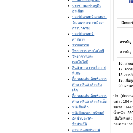
บ้านและที่อยู่อาศัย
ประชาคมเศรษฐกิจ
อาเซียน
ประวัติศาสตร์-ศาสนา-
วัฒนธรรม-การเมือง-
Descri
การปกครอง
ประวัติศาสตร์-
ศาสนาฯ
สารบัญ
วรรณกรรม
วิทยาการ-เทคโนโลยี
สารบัญ
วิทยาการและ
เทคโนโลยี
16. มวลอ
สินค้าตามวาระโอกาส
17. ความ
พิเศษ
18. ภารกิ
สื่อ-ของเล่นเด็กเพื่อการ
19. เมื่อล
ศึกษา-สินค้าสำหรับ
20. ผ่านเ
เด็ก
สื่อ-ของเล่นเด็กเพื่อการ
ปก : (ปกอ่อน
ศึกษา-สินค้าสำหรัลเด็ก
หน้า : 184 ห
หนังสือเด็ก
ขนาด : 144 
หนังสือพระราชนิพนธ์
น้ำหนัก : 25
อัตชีวประวัติ-
เนื้อในพิมพ์ : 
ชีวประวัติ
กระดาษ : ก
อาหารและสุขภาพ