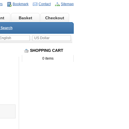
rs
Bookmark
Contact
Sitemap
nt
Basket
Checkout
 Search
nglish
US Dollar
SHOPPING CART
0 items