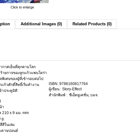
Click to enlarge
ption
Additional Images (0)
Related Products (0)
ากาศเย็นที่คุกคามโลก
ร้ายกาจของลูกแก้วแพนโดร่า
จพิเศษของผู้ที่เข้ารอบต่อไป
ISBN :9786160817764
ูกแก้วศักดิ์สิทธิ์เริ่มทำงาน
ผู้เขียน : Story-Effect
ข้าประตูมิติ
สำนักพิมพ์ : ซีเอ็ดยูเคชั่น, บมจ.
)
น้า
x 210 x 9 มม. mm
0 g
สี่สีในเล่ม
ระดาษปอนด์